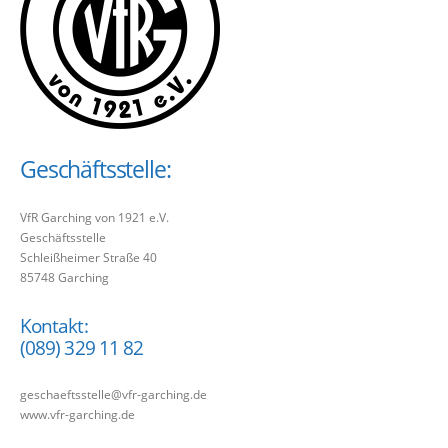
Geschäftsstelle:
VfR Garching von 1921 e.V.
Geschäftsstelle
Schleißheimer Straße 40
85748 Garching
Kontakt:
(089) 329 11 82
geschaeftsstelle@vfr-garching.de
www.vfr-garching.de