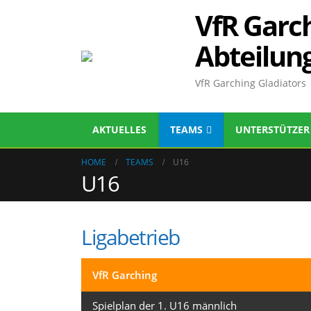
VfR Garch
Abteilun
VfR Garching Gladiators
AKTUELLES
TEAMS
UNTERSTÜTZER
HOME
TEAMS
U16
U16
Ligabetrieb