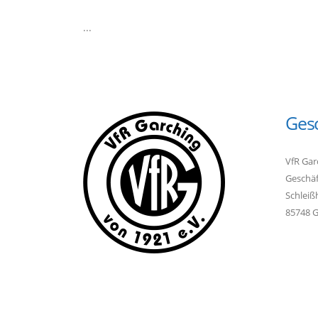
...
Gesc
VfR Gar
Geschäf
Schleiß
85748 G